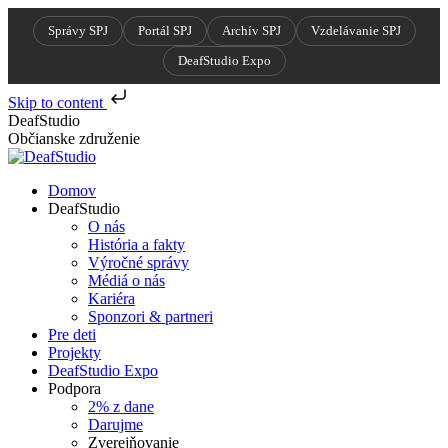
Správy SPJ
Portál SPJ
Archív SPJ
Vzdelávanie SPJ
DeafStudio Expo
Skip to content
Skip
DeafStudio
to
Občianske združenie
content
Domov
DeafStudio
O nás
História a fakty
Výročné správy
Médiá o nás
Kariéra
Sponzori & partneri
Pre deti
Projekty
DeafStudio Expo
Podpora
2% z dane
Darujme
Zverejňovanie