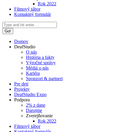
Rok 2022
Filmový tábor
Kontaktný formulár
Search:
Domov
DeafStudio
O nás
História a fakty
Výročné správy
Médiá o nás
Kariéra
Sponzori & partneri
Pre deti
Projekty
DeafStudio Expo
Podpora
2% z dane
Darujme
Zverejňovanie
Rok 2022
Filmový tábor
Kontaktný formulár