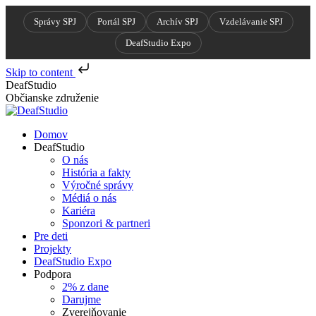
Správy SPJ
Portál SPJ
Archív SPJ
Vzdelávanie SPJ
DeafStudio Expo
Skip to content
Skip
DeafStudio
to
Občianske združenie
content
Domov
DeafStudio
O nás
História a fakty
Výročné správy
Médiá o nás
Kariéra
Sponzori & partneri
Pre deti
Projekty
DeafStudio Expo
Podpora
2% z dane
Darujme
Zverejňovanie