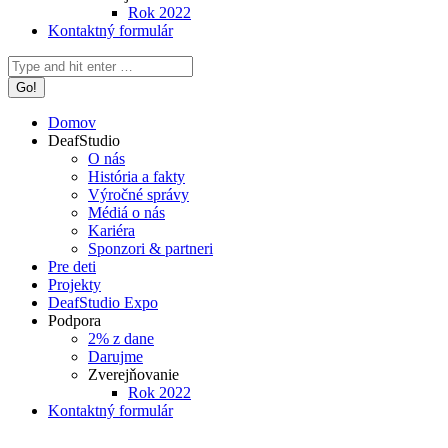
Rok 2022
Kontaktný formulár
Search:
Domov
DeafStudio
O nás
História a fakty
Výročné správy
Médiá o nás
Kariéra
Sponzori & partneri
Pre deti
Projekty
DeafStudio Expo
Podpora
2% z dane
Darujme
Zverejňovanie
Rok 2022
Kontaktný formulár