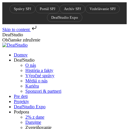
Správy SPJ
Portál SPJ
Archív SPJ
Vzdelávanie SPJ
DeafStudio Expo
Skip to content
Skip
DeafStudio
to
Občianske združenie
content
Domov
DeafStudio
O nás
História a fakty
Výročné správy
Médiá o nás
Kariéra
Sponzori & partneri
Pre deti
Projekty
DeafStudio Expo
Podpora
2% z dane
Darujme
Zverejňovanie