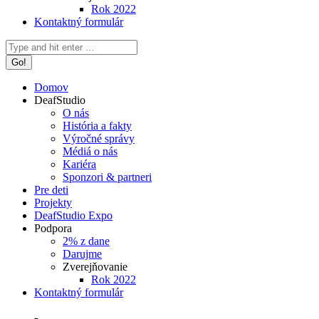
Rok 2022
Kontaktný formulár
Search:
Domov
DeafStudio
O nás
História a fakty
Výročné správy
Médiá o nás
Kariéra
Sponzori & partneri
Pre deti
Projekty
DeafStudio Expo
Podpora
2% z dane
Darujme
Zverejňovanie
Rok 2022
Kontaktný formulár