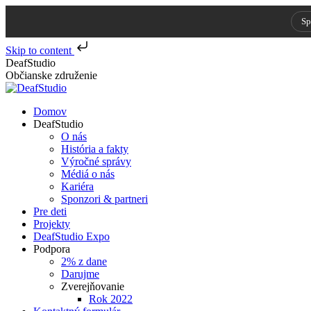
Sp
Skip to content
Skip
DeafStudio
to
Občianske združenie
content
Domov
DeafStudio
O nás
História a fakty
Výročné správy
Médiá o nás
Kariéra
Sponzori & partneri
Pre deti
Projekty
DeafStudio Expo
Podpora
2% z dane
Darujme
Zverejňovanie
Rok 2022