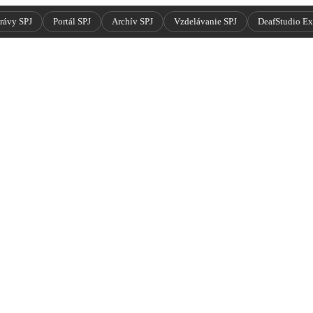
rávy SPJ
Portál SPJ
Archív SPJ
Vzdelávanie SPJ
DeafStudio E