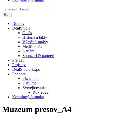
Kontaktný formulár
Search:
Domov
DeafStudio
O nás
História a fakty
Výročné správy
Médiá o nás
Kariéra
Sponzori & partneri
Pre deti
Projekty
DeafStudio Expo
Podpora
2% z dane
Darujme
Zverejňovanie
Rok 2022
Kontaktný formulár
Muzeum presov_A4