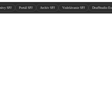
rávy SPJ
Portál SPJ
Archív SPJ
Vzdelávanie SPJ
DeafStudio E