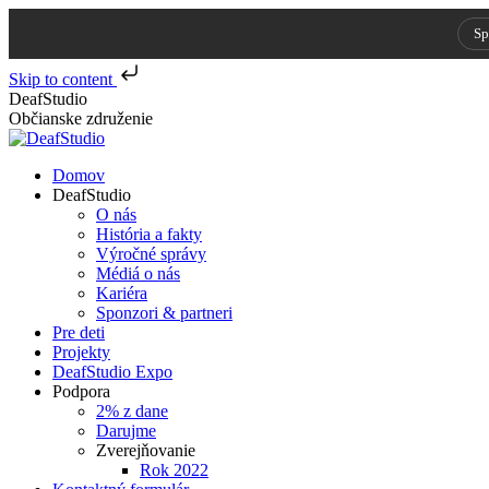
Sp
Skip to content
Skip
DeafStudio
to
Občianske združenie
content
Domov
DeafStudio
O nás
História a fakty
Výročné správy
Médiá o nás
Kariéra
Sponzori & partneri
Pre deti
Projekty
DeafStudio Expo
Podpora
2% z dane
Darujme
Zverejňovanie
Rok 2022