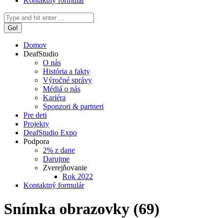
Kontaktný formulár
Search:
Domov
DeafStudio
O nás
História a fakty
Výročné správy
Médiá o nás
Kariéra
Sponzori & partneri
Pre deti
Projekty
DeafStudio Expo
Podpora
2% z dane
Darujme
Zverejňovanie
Rok 2022
Kontaktný formulár
Snímka obrazovky (69)