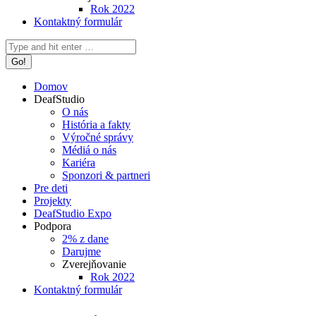
Rok 2022
Kontaktný formulár
Search:
Domov
DeafStudio
O nás
História a fakty
Výročné správy
Médiá o nás
Kariéra
Sponzori & partneri
Pre deti
Projekty
DeafStudio Expo
Podpora
2% z dane
Darujme
Zverejňovanie
Rok 2022
Kontaktný formulár