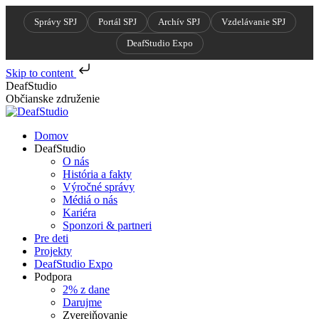
Správy SPJ
Portál SPJ
Archív SPJ
Vzdelávanie SPJ
DeafStudio Expo
Skip to content
Skip
DeafStudio
to
Občianske združenie
content
Domov
DeafStudio
O nás
História a fakty
Výročné správy
Médiá o nás
Kariéra
Sponzori & partneri
Pre deti
Projekty
DeafStudio Expo
Podpora
2% z dane
Darujme
Zverejňovanie