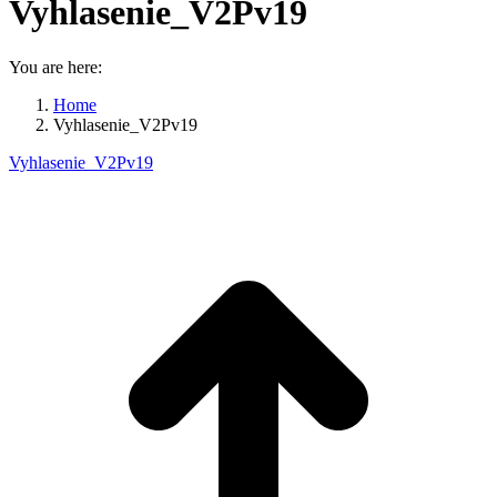
Vyhlasenie_V2Pv19
You are here:
Home
Vyhlasenie_V2Pv19
Vyhlasenie_V2Pv19
P
n
z